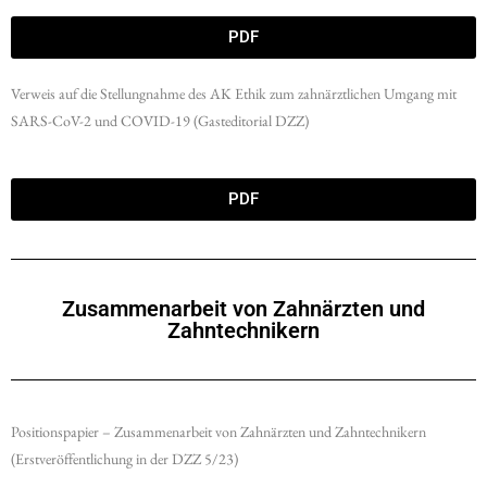
PDF
Verweis auf die Stellungnahme des AK Ethik zum zahnärztlichen Umgang mit
SARS-CoV-2 und COVID-19 (Gasteditorial DZZ)
PDF
Zusammenarbeit von Zahnärzten und
Zahntechnikern
Positionspapier – Zusammenarbeit von Zahnärzten und Zahntechnikern
(Erstveröffentlichung in der DZZ 5/23)